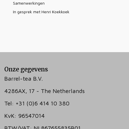
Samenwerkingen
In gesprek met Henri Koekkoek
Onze gegevens
Barrel-tea B.V.
4286AX, 17 - The Netherlands
Tel: +31 (0)6 414 10 380
KvK: 96547014
BTW/VAT: NL867655835B01