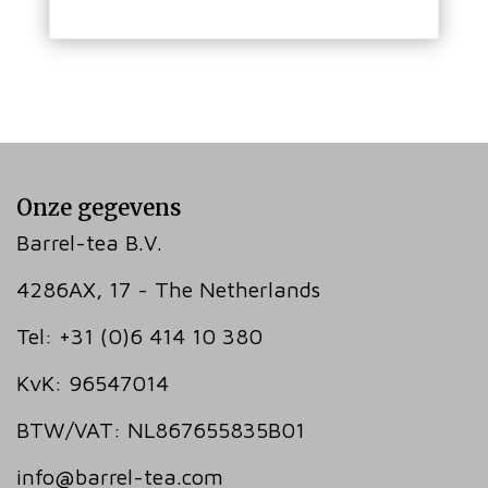
Onze gegevens
Barrel-tea B.V.
4286AX, 17 - The Netherlands
Tel: +31 (0)6 414 10 380
KvK: 96547014
BTW/VAT: NL867655835B01
info@barrel-tea.com