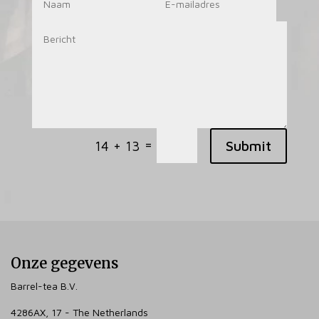
=
Submit
14 + 13
Onze gegevens
Barrel-tea B.V.
4286AX, 17 - The Netherlands