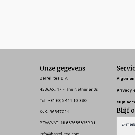
Onze gegevens
Servi
Barrel-tea B.V.
Algemen
4286AX, 17 - The Netherlands
Privacy 
Tel: +31 (0)6 414 10 380
Mijn acc
Blijf 
KvK: 96547014
BTW/VAT: NL867655835B01
info@barrel-tea.com