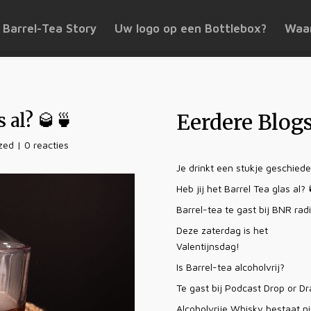
 Barrel-Tea Story
Uw logo op een Bottlebox?
Waar
s al? 🥃🍵
Eerdere Blog
zed
|
0 reacties
Je drinkt een stukje geschied
Heb jij het Barrel Tea glas al? 
Barrel-tea te gast bij BNR rad
Deze zaterdag is het
Valentijnsdag!
Is Barrel-tea alcoholvrij?
Te gast bij Podcast Drop or D
Alcoholvrije Whisky bestaat ni