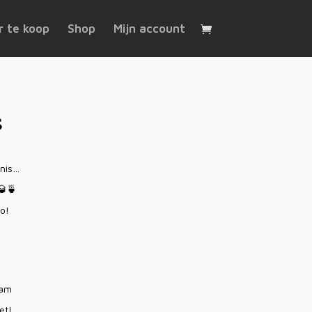
 te koop
Shop
Mijn account
s
enis…
🥃🍵
io!
ram
et!