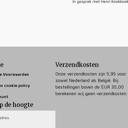
In gesprek met Henri Koekkoe
ce
Verzendkosten
Onze verzendkosten zijn 5,95 voor
e Voorwaarden
zowel Nederland als België. Bij
en cookie policy
bestellingen boven de EUR 35,00
berekenen wij geen verzendkosten.
ount
op de hoogte